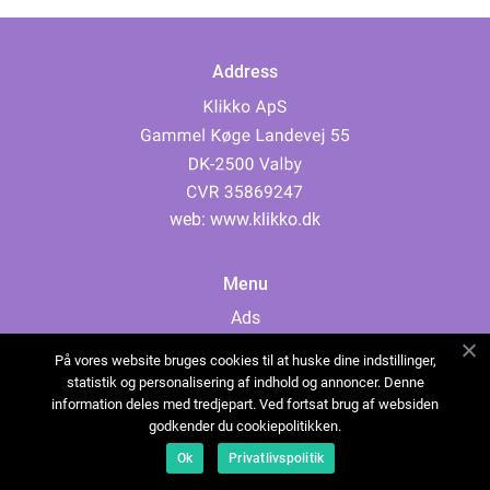
Address
web:
www.klikko.dk
Menu
Ads
About Us
På vores website bruges cookies til at huske dine indstillinger,
Cookies
statistik og personalisering af indhold og annoncer. Denne
information deles med tredjepart. Ved fortsat brug af websiden
Contact
godkender du cookiepolitikken.
Sitemap
Ok
Privatlivspolitik