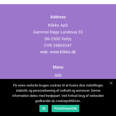
Address
web:
www.klikko.dk
Menu
Ads
About Us
På vores website bruges cookies til at huske dine indstillinger,
Cookies
statistik og personalisering af indhold og annoncer. Denne
information deles med tredjepart. Ved fortsat brug af websiden
Contact
godkender du cookiepolitikken.
Sitemap
Ok
Privatlivspolitik