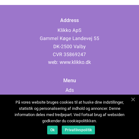
Address
web:
www.klikko.dk
Menu
Ads
About Us
På vores website bruges cookies til at huske dine indstillinger,
Cookies
statistik og personalisering af indhold og annoncer. Denne
information deles med tredjepart. Ved fortsat brug af websiden
Contact
godkender du cookiepolitikken.
Sitemap
Ok
Privatlivspolitik