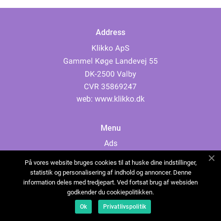
Address
web:
www.klikko.dk
Menu
Ads
About Us
På vores website bruges cookies til at huske dine indstillinger,
Cookies
statistik og personalisering af indhold og annoncer. Denne
information deles med tredjepart. Ved fortsat brug af websiden
Contact
godkender du cookiepolitikken.
Sitemap
Ok
Privatlivspolitik