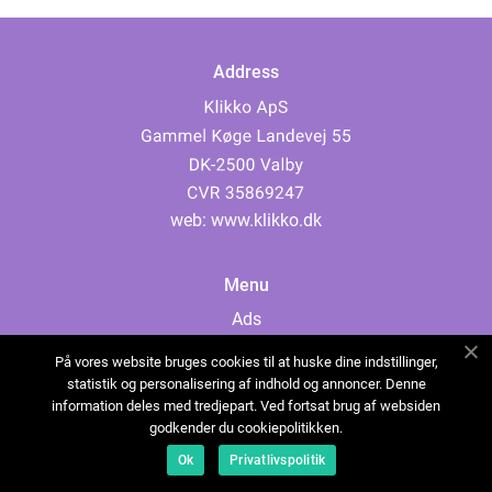
Address
web:
www.klikko.dk
Menu
Ads
About Us
På vores website bruges cookies til at huske dine indstillinger,
Cookies
statistik og personalisering af indhold og annoncer. Denne
information deles med tredjepart. Ved fortsat brug af websiden
Contact
godkender du cookiepolitikken.
Sitemap
Ok
Privatlivspolitik