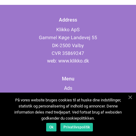
Address
web:
www.klikko.dk
Menu
Ads
About Us
På vores website bruges cookies til at huske dine indstillinger,
Cookies
statistik og personalisering af indhold og annoncer. Denne
information deles med tredjepart. Ved fortsat brug af websiden
Contact
godkender du cookiepolitikken.
Sitemap
Ok
Privatlivspolitik