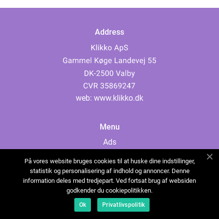
Address
web:
www.klikko.dk
Menu
Ads
About Us
På vores website bruges cookies til at huske dine indstillinger,
Cookies
statistik og personalisering af indhold og annoncer. Denne
information deles med tredjepart. Ved fortsat brug af websiden
Contact
godkender du cookiepolitikken.
Sitemap
Ok
Privatlivspolitik