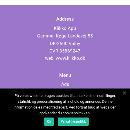
Address
web:
www.klikko.dk
Menu
Ads
About Us
På vores website bruges cookies til at huske dine indstillinger,
Cookies
statistik og personalisering af indhold og annoncer. Denne
information deles med tredjepart. Ved fortsat brug af websiden
Contact
godkender du cookiepolitikken.
Sitemap
Ok
Privatlivspolitik