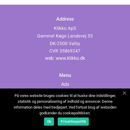
Address
web:
www.klikko.dk
Menu
Ads
About Us
På vores website bruges cookies til at huske dine indstillinger,
Cookies
statistik og personalisering af indhold og annoncer. Denne
information deles med tredjepart. Ved fortsat brug af websiden
Contact
godkender du cookiepolitikken.
Sitemap
Ok
Privatlivspolitik