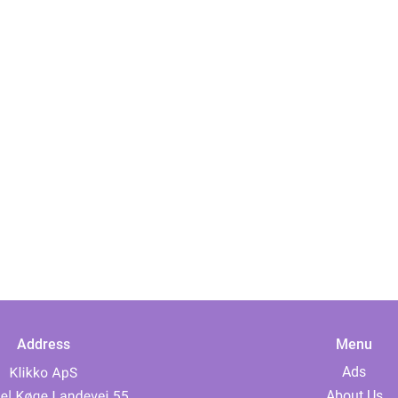
Address
Menu
Ads
About Us