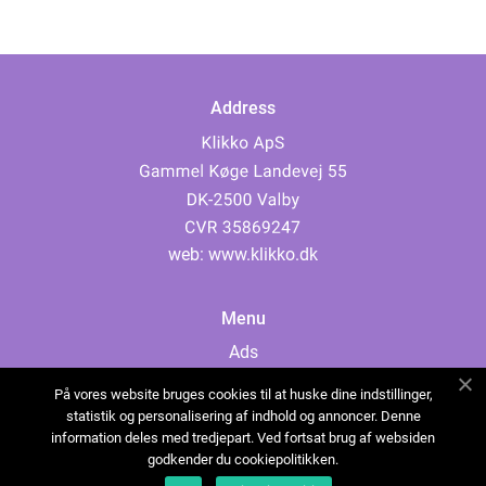
Address
web:
www.klikko.dk
Menu
Ads
About Us
På vores website bruges cookies til at huske dine indstillinger,
Cookies
statistik og personalisering af indhold og annoncer. Denne
information deles med tredjepart. Ved fortsat brug af websiden
Contact
godkender du cookiepolitikken.
Sitemap