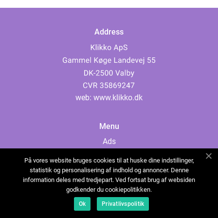
Address
web:
www.klikko.dk
Menu
Ads
About Us
På vores website bruges cookies til at huske dine indstillinger,
Cookies
statistik og personalisering af indhold og annoncer. Denne
information deles med tredjepart. Ved fortsat brug af websiden
Contact
godkender du cookiepolitikken.
Sitemap
Ok
Privatlivspolitik