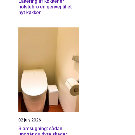
Lakering af køkkener
holstebro en genvej til et
nyt køkken
02 july 2026
Slamsugning: sådan
undgår du dyre skader i