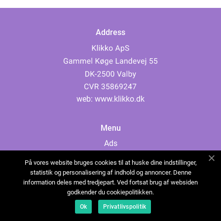
Address
web:
www.klikko.dk
Menu
Ads
About Us
På vores website bruges cookies til at huske dine indstillinger,
Cookies
statistik og personalisering af indhold og annoncer. Denne
information deles med tredjepart. Ved fortsat brug af websiden
Contact
godkender du cookiepolitikken.
Sitemap
Ok
Privatlivspolitik