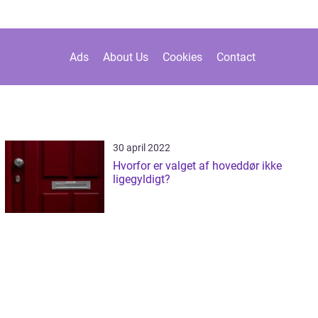
Ads
About Us
Cookies
Contact
30 april 2022
Hvorfor er valget af hoveddør ikke
ligegyldigt?