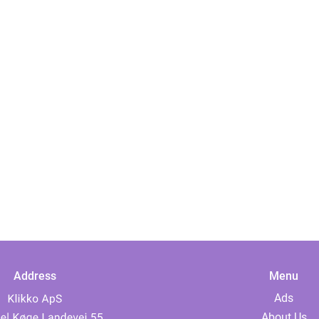
Address
Menu
Ads
About Us