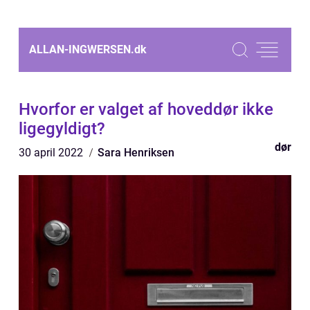
ALLAN-INGWERSEN.
dk
Hvorfor er valget af hoveddør ikke
ligegyldigt?
dør
30 april 2022
Sara Henriksen