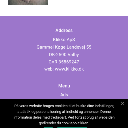
Address
web:
www.klikko.dk
Menu
Ads
About Us
På vores website bruges cookies til at huske dine indstillinger,
Cookies
statistik og personalisering af indhold og annoncer. Denne
information deles med tredjepart. Ved fortsat brug af websiden
Contact
godkender du cookiepolitikken.
Sitemap