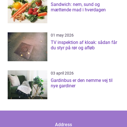
Sandwich: nem, sund og
mættende mad i hverdagen
01 may 2026
TV inspektion af kloak: sådan får
du styr på rør og afløb
03 april 2026
Gardinbus er den nemme vej til
nye gardiner
Address