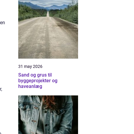
ren
31 may 2026
Sand og grus til
byggeprojekter og
haveanlæg
,
o