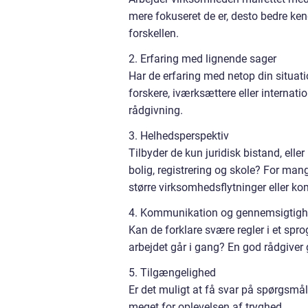
mere fokuseret de er, desto bedre ken
forskellen.
2. Erfaring med lignende sager
Har de erfaring med netop din situat
forskere, iværksættere eller interna
rådgivning.
3. Helhedsperspektiv
Tilbyder de kun juridisk bistand, ell
bolig, registrering og skole? For man
større virksomhedsflytninger eller ko
4. Kommunikation og gennemsigtig
Kan de forklare svære regler i et sprog,
arbejdet går i gang? En god rådgiver 
5. Tilgængelighed
Er det muligt at få svar på spørgsmå
meget for oplevelsen af tryghed.