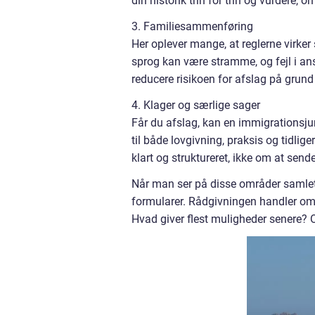
din historik trin for trin og vurdere, 
3. Familiesammenføring
Her oplever mange, at reglerne virker
sprog kan være stramme, og fejl i an
reducere risikoen for afslag på grun
4. Klager og særlige sager
Får du afslag, kan en immigrationsjur
til både lovgivning, praksis og tidli
klart og struktureret, ikke om at sende
Når man ser på disse områder samlet, 
formularer. Rådgivningen handler om a
Hvad giver flest muligheder senere? O