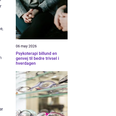
r
e,
06 may 2026
Psykoterapi billund en
m
genvej til bedre trivsel i
hverdagen
er