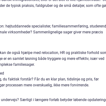
der de typisk praksis, faldgruber og de små detaljer, som ofte gø
ion: højtuddannede specialister, familiesammenføring, studerend
tionale virksomheder? Sammenlignelige sager giver mere præcis
er kan de også hjælpe med relocation, HR og praktiske forhold so
ge er en samlet løsning både tryggere og mere effektiv, især ved
mplekse familiesager.
hed
 du faktisk forstår? Får du en klar plan, tidslinje og pris, før
gør processen mere overskuelig, ikke mere forvirrende.
l undervejs? Særligt i længere forløb betyder løbende opdatering