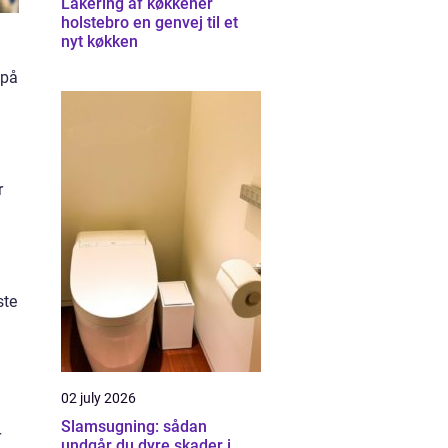
Lakering af køkkener
holstebro en genvej til et
nyt køkken
 på
r
l
ste
02 july 2026
Slamsugning: sådan
r
undgår du dyre skader i