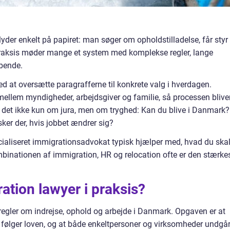
yder enkelt på papiret: man søger om opholdstilladelse, får styr
. I praksis møder mange et system med komplekse regler, lange
øbende.
 at oversætte paragrafferne til konkrete valg i hverdagen.
ellem myndigheder, arbejdsgiver og familie, så processen blive
 det ikke kun om jura, men om tryghed: Kan du blive i Danmark?
r der, hvis jobbet ændrer sig?
ialiseret immigrationsadvokat typisk hjælper med, hvad du ska
nationen af immigration, HR og relocation ofte er den stærke
ation lawyer i praksis?
egler om indrejse, ophold og arbejde i Danmark. Opgaven er at
r følger loven, og at både enkeltpersoner og virksomheder undgå