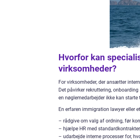
Hvorfor kan speciali
virksomheder?
For virksomheder, der ansætter intern
Det påvirker rekruttering, onboarding 
en nøglemedarbejder ikke kan starte til
En erfaren immigration lawyer eller e
– rådgive om valg af ordning, før ko
– hjælpe HR med standardkontrakter, d
– udarbejde interne processer for, 