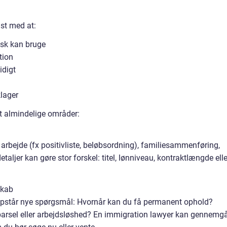
ist med at:
tisk kan bruge
tion
idigt
lager
t almindelige områder:
rbejde (fx positivliste, beløbsordning), familiesammenføring,
detaljer kan gøre stor forskel: titel, lønniveau, kontraktlængde elle
skab
, opstår nye spørgsmål: Hvornår kan du få permanent ophold?
 barsel eller arbejdsløshed? En immigration lawyer kan gennemg