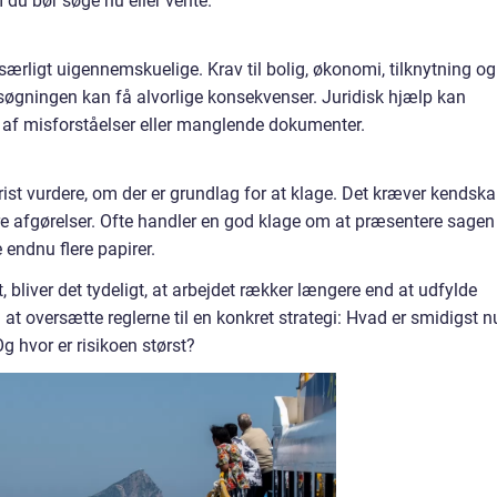
om du bør søge nu eller vente.
 særligt uigennemskuelige. Krav til bolig, økonomi, tilknytning og
søgningen kan få alvorlige konsekvenser. Juridisk hjælp kan
d af misforståelser eller manglende dokumenter.
ist vurdere, om der er grundlag for at klage. Det kræver kendsk
gere afgørelser. Ofte handler en god klage om at præsentere sagen
 endnu flere papirer.
bliver det tydeligt, at arbejdet rækker længere end at udfylde
t oversætte reglerne til en konkret strategi: Hvad er smidigst n
g hvor er risikoen størst?