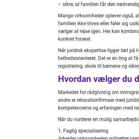
– sikre, at familien får den nødvend
Mange virksomheder oplever også, at 
familien ikke trives eller føler sig u
vælger at rejse igen. Her kan kombin
konkret forskel.
Når juridisk ekspertise ligger tæt på
helhedsorienteret. Det er én ting at få
registrering, skole til børnene og si
Hvordan vælger du de
Markedet for rådgivning om immigrat
andre er relocationfirmaer med juridis
kompetencerne og erfaringen med net
Når du vurderer en mulig samarbejdsp
1. Faglig specialisering
Arbejder virksomheden målrettet med d