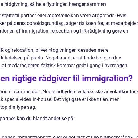
ige rådgivning, så hele flytningen hænger sammen
støtte til partner eller ægtefælle kan være afgørende. Hvis
sikker på deres opholdsgrundlag, stiger risikoen for, at medarbejde
ationen af immigration, relocation og HR-rådgivning gøre en
 HR og relocation, bliver rådgivningen desuden mere
 tilladelsen på plads. Noget andet er at finde bolig, ordne
kre, at medarbejderen faktisk kommer godt i gang i hverdagen.
n rigtige rådgiver til immigration?
ion er sammensat. Nogle udbydere er klassiske advokatkontorer
k specialviden in-house. Det vigtigste er ikke titlen, men
op din type sag.
artner, kan du blandt andet se på:
ansk immigrationsret, eller er det blot et lille hjørneområde? J