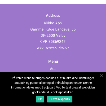
Address
web:
www.klikko.dk
Menu
Ads
About Us
På vores website bruges cookies til at huske dine indstillinger,
Cookies
statistik og personalisering af indhold og annoncer. Denne
information deles med tredjepart. Ved fortsat brug af websiden
Contact
godkender du cookiepolitikken.
Sitemap
Ok
Privatlivspolitik