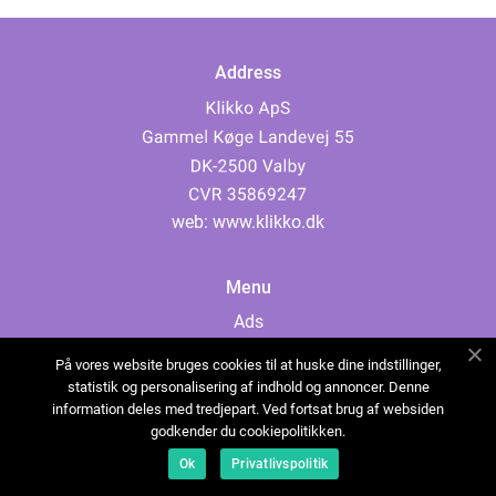
Address
web:
www.klikko.dk
Menu
Ads
About Us
På vores website bruges cookies til at huske dine indstillinger,
Cookies
statistik og personalisering af indhold og annoncer. Denne
information deles med tredjepart. Ved fortsat brug af websiden
Contact
godkender du cookiepolitikken.
Sitemap
Ok
Privatlivspolitik