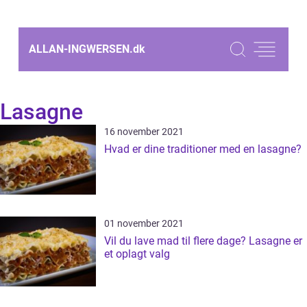
ALLAN-INGWERSEN.
dk
Lasagne
16 november 2021
Hvad er dine traditioner med en lasagne?
01 november 2021
Vil du lave mad til flere dage? Lasagne er
et oplagt valg