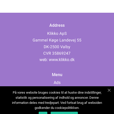
Address
web:
www.klikko.dk
Menu
Ads
About Us
På vores website bruges cookies til at huske dine indstillinger,
Cookies
statistik og personalisering af indhold og annoncer. Denne
information deles med tredjepart. Ved fortsat brug af websiden
Contact
godkender du cookiepolitikken.
Sitemap