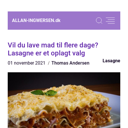
ALLAN-INGWERSEN.
dk
Vil du lave mad til flere dage?
Lasagne er et oplagt valg
Lasagne
01 november 2021
Thomas Andersen