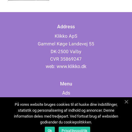
Address
web:
www.klikko.dk
Menu
Ads
About Us
På vores website bruges cookies til at huske dine indstillinger,
Cookies
statistik og personalisering af indhold og annoncer. Denne
information deles med tredjepart. Ved fortsat brug af websiden
Contact
godkender du cookiepolitikken.
Sitemap
Ok
Privatlivspolitik