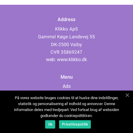
Address
web:
www.klikko.dk
Menu
Ads
About Us
På vores website bruges cookies til at huske dine indstillinger,
Cookies
statistik og personalisering af indhold og annoncer. Denne
information deles med tredjepart. Ved fortsat brug af websiden
Contact
godkender du cookiepolitikken.
Sitemap
Ok
Privatlivspolitik