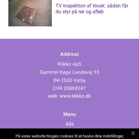
TV inspektion af kloak: sådan får
du styr på rør og afløb
Address
web:
www.klikko.dk
Menu
Ads
About Us
På vores website bruges cookies til at huske dine indstillinger,