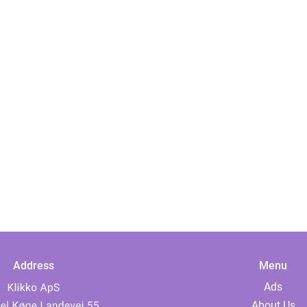
Address
Menu
Ads
About Us