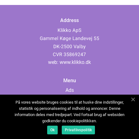
Address
web:
www.klikko.dk
Menu
Ads
About Us
På vores website bruges cookies til at huske dine indstillinger,
Cookies
statistik og personalisering af indhold og annoncer. Denne
information deles med tredjepart. Ved fortsat brug af websiden
Contact
godkender du cookiepolitikken.
Sitemap
Ok
Privatlivspolitik