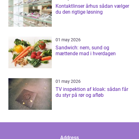
Kontaktlinser århus sådan vælger
du den rigtige løsning
01 may 2026
Sandwich: nem, sund og
mættende mad i hverdagen
01 may 2026
TV inspektion af kloak: sådan får
du styr på rør og afløb
Address