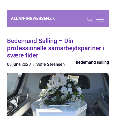
ALLAN-INGWERSEN.
dk
Bedemand Salling – Din
professionelle samarbejdspartner i
svære tider
bedemand salling
06 june 2023
Sofie Sørensen