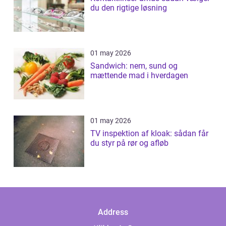
du den rigtige løsning
01 may 2026
Sandwich: nem, sund og
mættende mad i hverdagen
01 may 2026
TV inspektion af kloak: sådan får
du styr på rør og afløb
Address