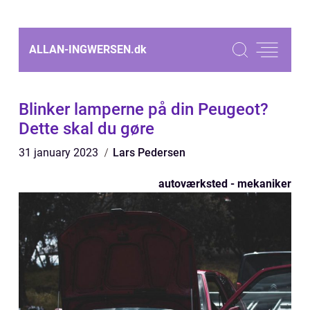
ALLAN-INGWERSEN.
dk
Blinker lamperne på din Peugeot?
Dette skal du gøre
31 january 2023
Lars Pedersen
autoværksted - mekaniker