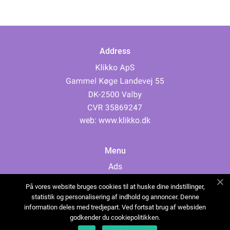
Address
web:
www.klikko.dk
Menu
Ads
About Us
På vores website bruges cookies til at huske dine indstillinger,
Cookies
statistik og personalisering af indhold og annoncer. Denne
information deles med tredjepart. Ved fortsat brug af websiden
Contact
godkender du cookiepolitikken.
Sitemap