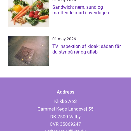
Sandwich: nem, sund og
mættende mad i hverdagen
01 may 2026
TV inspektion af kloak: sådan får
du styr på rør og afløb
Address