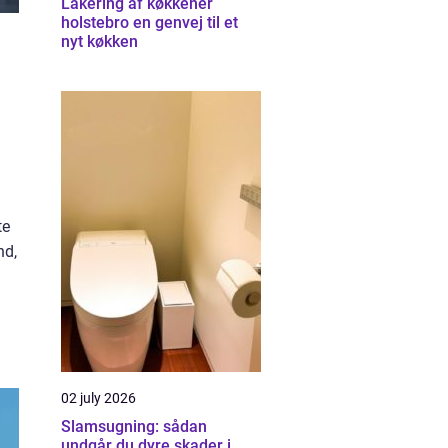
Lakering af køkkener
holstebro en genvej til et
nyt køkken
l
te
nd,
02 july 2026
Slamsugning: sådan
undgår du dyre skader i