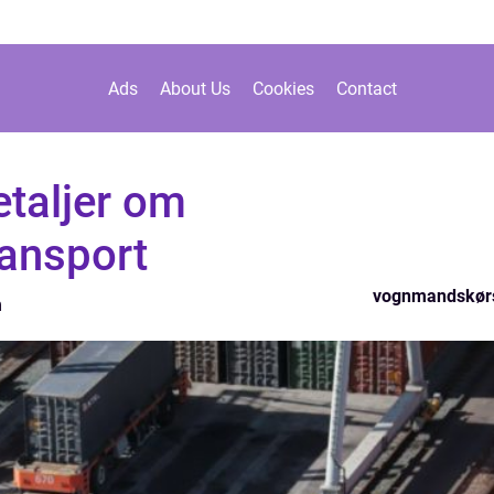
Ads
About Us
Cookies
Contact
taljer om
ransport
vognmandskør
n