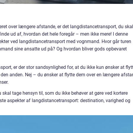
eret over længere afstande, er det langdistancetransport, du ska
finde ud af, hvordan det hele foregår – men ikke mere! I denne
pekter ved langdistancetransport med vognmand. Hvor går turen
nmand sine ansatte ud på? Og hvordan bliver gods opbevaret
port, er der stor sandsynlighed for, at du ikke kun ønsker at flyt
il den anden. Nej – du ønsker at flytte dem over en længere afsta
nser.
 du skal tage hensyn til, som du ikke behøver at gøre ved kortere
gste aspekter af langdistancetransport: destination, varighed og