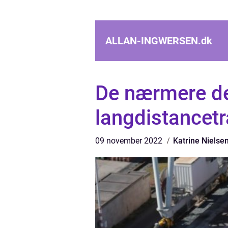
ALLAN-INGWERSEN.
dk
De nærmere de
langdistancet
09 november 2022
Katrine Nielse