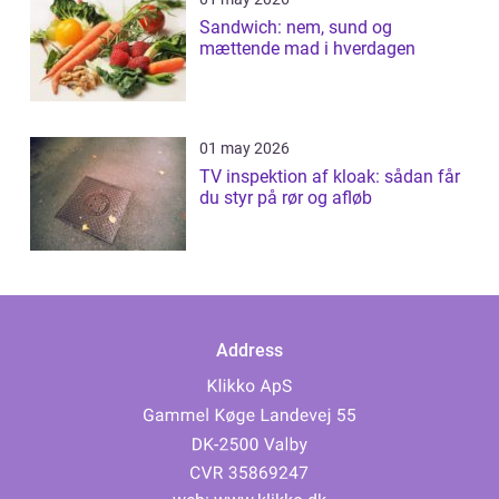
Sandwich: nem, sund og
mættende mad i hverdagen
01 may 2026
TV inspektion af kloak: sådan får
du styr på rør og afløb
Address