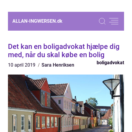
ALLAN-INGWERSEN.
dk
Det kan en boligadvokat hjælpe dig
med, når du skal købe en bolig
boligadvokat
10 april 2019
Sara Henriksen