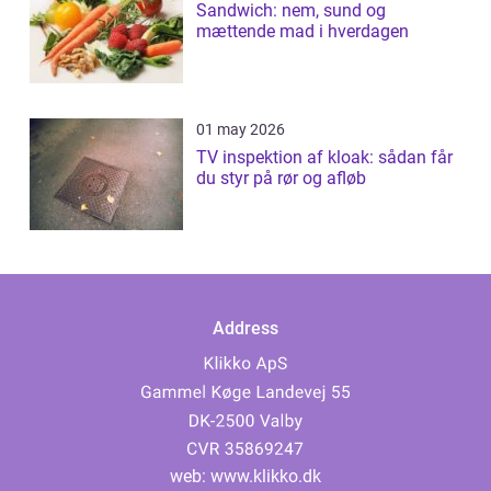
Sandwich: nem, sund og
mættende mad i hverdagen
01 may 2026
TV inspektion af kloak: sådan får
du styr på rør og afløb
Address
web:
www.klikko.dk