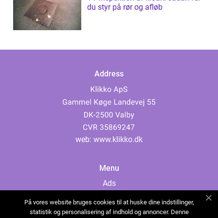
du styr på rør og afløb
Address
web:
www.klikko.dk
Menu
Ads
About Us
På vores website bruges cookies til at huske dine indstillinger,
Cookies
statistik og personalisering af indhold og annoncer. Denne