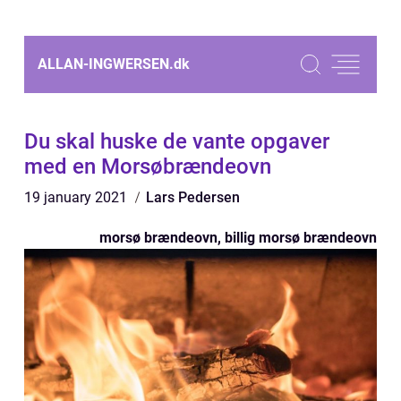
ALLAN-INGWERSEN.
dk
Du skal huske de vante opgaver
med en Morsøbrændeovn
19 january 2021
Lars Pedersen
morsø brændeovn, billig morsø brændeovn