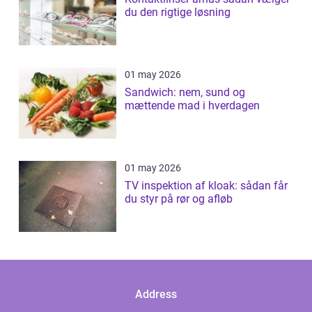
du den rigtige løsning
01 may 2026
Sandwich: nem, sund og
mættende mad i hverdagen
01 may 2026
TV inspektion af kloak: sådan får
du styr på rør og afløb
Address