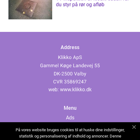
du styr på rør og afløb
Address
web:
www.klikko.dk
Menu
Ads
About Us
På vores website bruges cookies til at huske dine indstillinger,
Cookies
statistik og personalisering af indhold og annoncer. Denne