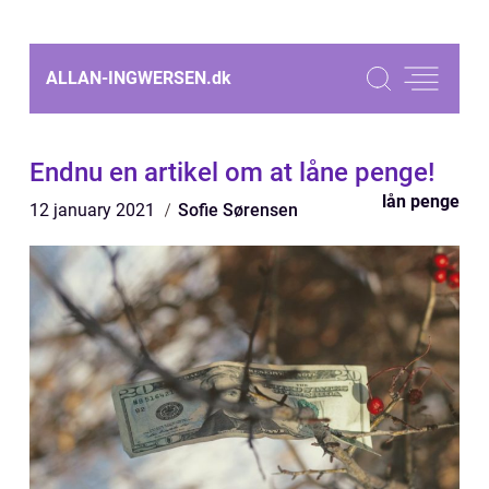
ALLAN-INGWERSEN.
dk
Endnu en artikel om at låne penge!
lån penge
12 january 2021
Sofie Sørensen