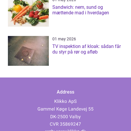
Sandwich: nem, sund og
mættende mad i hverdagen
01 may 2026
TV inspektion af kloak: sådan får
du styr på rør og afløb
Address