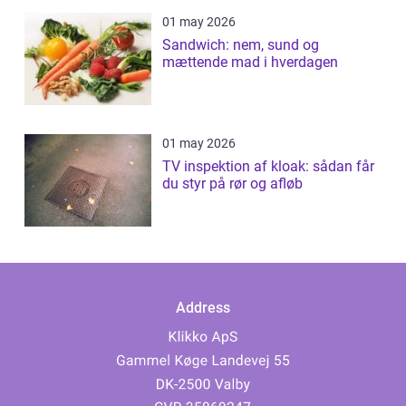
01 may 2026
Sandwich: nem, sund og
mættende mad i hverdagen
01 may 2026
TV inspektion af kloak: sådan får
du styr på rør og afløb
Address