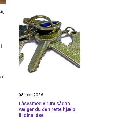
r,
i
er.
08 june 2026
Låsesmed virum sådan
vælger du den rette hjælp
til dine låse