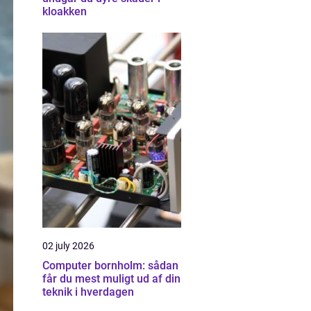
kloakken
02 july 2026
Computer bornholm: sådan
får du mest muligt ud af din
teknik i hverdagen