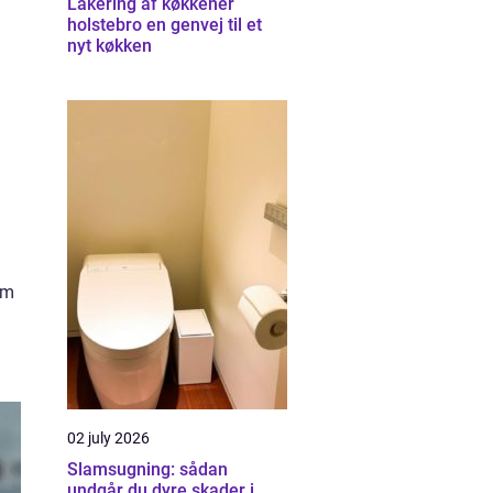
Lakering af køkkener
holstebro en genvej til et
nyt køkken
em
02 july 2026
Slamsugning: sådan
undgår du dyre skader i