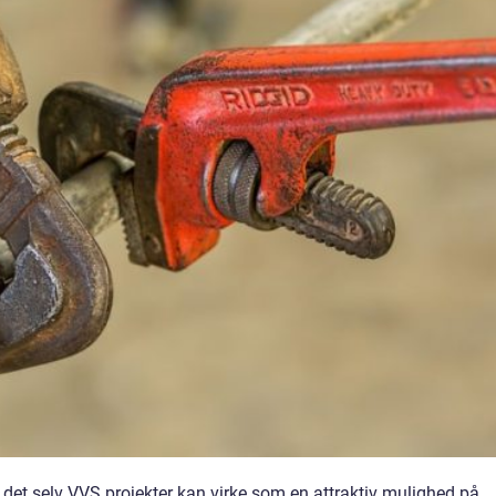
ør det selv VVS projekter kan virke som en attraktiv mulighed på