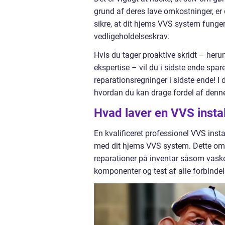
grund af deres lave omkostninger, er 
sikre, at dit hjems VVS system funger
vedligeholdelseskrav.
Hvis du tager proaktive skridt – heru
ekspertise – vil du i sidste ende spa
reparationsregninger i sidste ende! I
hvordan du kan drage fordel af denn
Hvad laver en VVS instal
En kvalificeret professionel VVS insta
med dit hjems VVS system. Dette omfa
reparationer på inventar såsom vaske, 
komponenter og test af alle forbindelse