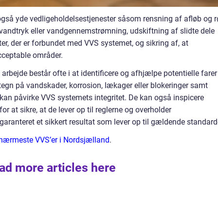
gså yde vedligeholdelsestjenester såsom rensning af afløb og rø
 vandtryk eller vandgennemstrømning, udskiftning af slidte dele
ater, der er forbundet med VVS systemet, og sikring af, at
cceptable områder.
ejde består ofte i at identificere og afhjælpe potentielle farer 
r tegn på vandskader, korrosion, lækager eller blokeringer samt
r kan påvirke VVS systemets integritet. De kan også inspicere
or at sikre, at de lever op til reglerne og overholder
aranteret et sikkert resultat som lever op til gældende standard
n nærmeste VVS’er i Nordsjælland
.
ad more articles here