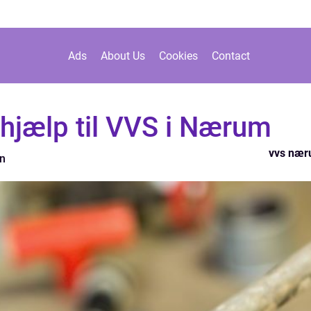
Ads
About Us
Cookies
Contact
hjælp til VVS i Nærum
vvs næ
n