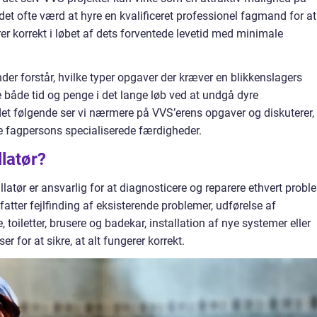
det ofte værd at hyre en kvalificeret professionel fagmand for at
er korrekt i løbet af dets forventede levetid med minimale
nder forstår, hvilke typer opgaver der kræver en blikkenslagers
re både tid og penge i det lange løb ved at undgå dyre
 det følgende ser vi nærmere på VVS’erens opgaver og diskuterer,
e fagpersons specialiserede færdigheder.
latør?
llatør er ansvarlig for at diagnosticere og reparere ethvert probl
tter fejlfinding af eksisterende problemer, udførelse af
toiletter, brusere og badekar, installation af nye systemer eller
r for at sikre, at alt fungerer korrekt.