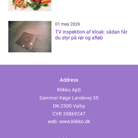
01 may 2026
TV inspektion af kloak: sådan får
du styr på rør og afløb
Address
web:
www.klikko.dk