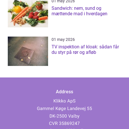
01 may 2026
Sandwich: nem, sund og
mættende mad i hverdagen
01 may 2026
TV inspektion af kloak: sådan får
du styr på rør og afløb
Address