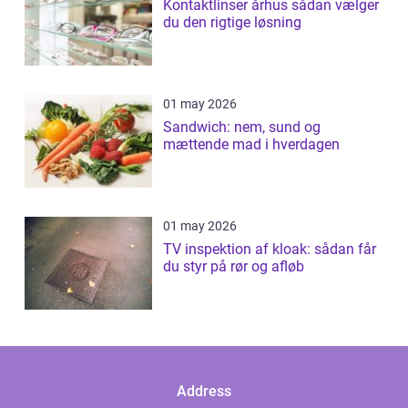
Kontaktlinser århus sådan vælger
du den rigtige løsning
01 may 2026
Sandwich: nem, sund og
mættende mad i hverdagen
01 may 2026
TV inspektion af kloak: sådan får
du styr på rør og afløb
Address