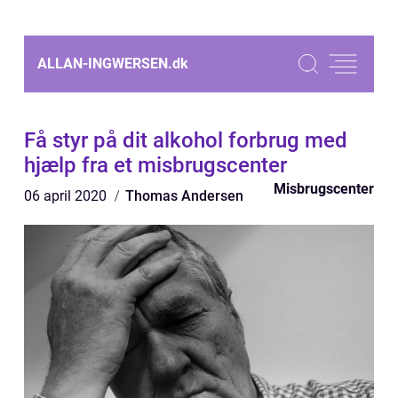
ALLAN-INGWERSEN.
dk
Få styr på dit alkohol forbrug med
hjælp fra et misbrugscenter
Misbrugscenter
06 april 2020
Thomas Andersen