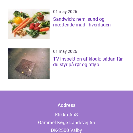
01 may 2026
Sandwich: nem, sund og
mættende mad i hverdagen
01 may 2026
TV inspektion af kloak: sådan får
du styr på rør og afløb
Address