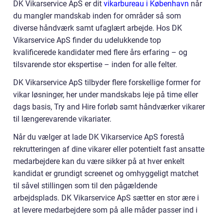
DK Vikarservice ApS er dit
vikarbureau i København
når
du mangler mandskab inden for områder så som
diverse håndværk samt ufaglært arbejde. Hos DK
Vikarservice ApS finder du udelukkende top
kvalificerede kandidater med flere års erfaring – og
tilsvarende stor ekspertise – inden for alle felter.
DK Vikarservice ApS tilbyder flere forskellige former for
vikar løsninger, her under mandskabs leje på time eller
dags basis, Try and Hire forløb samt håndværker vikarer
til længerevarende vikariater.
Når du vælger at lade DK Vikarservice ApS forestå
rekrutteringen af dine vikarer eller potentielt fast ansatte
medarbejdere kan du være sikker på at hver enkelt
kandidat er grundigt screenet og omhyggeligt matchet
til såvel stillingen som til den pågældende
arbejdsplads. DK Vikarservice ApS sætter en stor ære i
at levere medarbejdere som på alle måder passer ind i