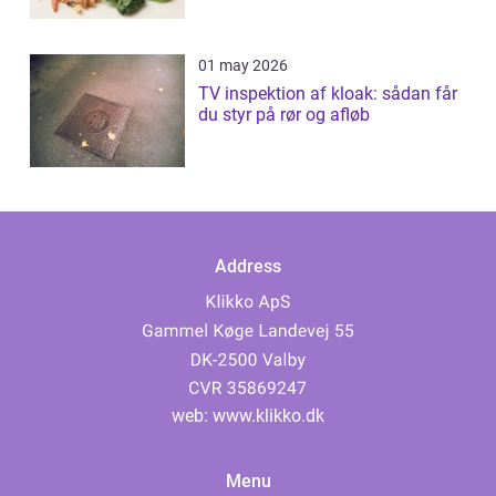
01 may 2026
TV inspektion af kloak: sådan får
du styr på rør og afløb
Address
web:
www.klikko.dk
Menu