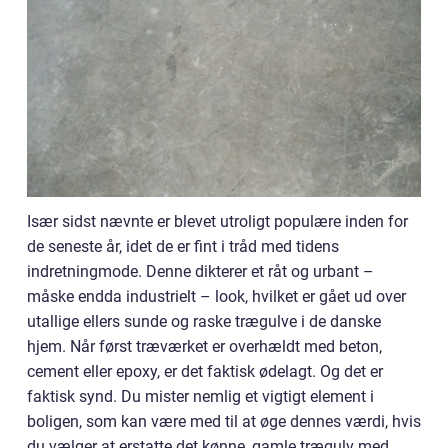
Især sidst nævnte er blevet utroligt populære inden for
de seneste år, idet de er fint i tråd med tidens
indretningmode. Denne dikterer et råt og urbant –
måske endda industrielt – look, hvilket er gået ud over
utallige ellers sunde og raske trægulve i de danske
hjem. Når først træværket er overhældt med beton,
cement eller epoxy, er det faktisk ødelagt. Og det er
faktisk synd. Du mister nemlig et vigtigt element i
boligen, som kan være med til at øge dennes værdi, hvis
du vælger at erstatte det kønne, gamle trægulv med