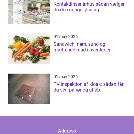
Kontaktlinser århus sådan vælger
du den rigtige løsning
01 may 2026
Sandwich: nem, sund og
mættende mad i hverdagen
01 may 2026
TV inspektion af kloak: sådan får
du styr på rør og afløb
Address