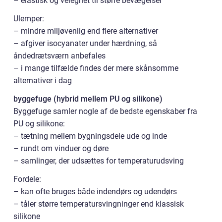
– elastisk og velegnet til større bevægelser
Ulemper:
– mindre miljøvenlig end flere alternativer
– afgiver isocyanater under hærdning, så
åndedrætsværn anbefales
– i mange tilfælde findes der mere skånsomme
alternativer i dag
byggefuge (hybrid mellem PU og silikone)
Byggefuge samler nogle af de bedste egenskaber fra
PU og silikone:
– tætning mellem bygningsdele ude og inde
– rundt om vinduer og døre
– samlinger, der udsættes for temperaturudsving
Fordele:
– kan ofte bruges både indendørs og udendørs
– tåler større temperatursvingninger end klassisk
silikone