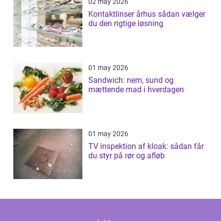
02 may 2026
Kontaktlinser århus sådan vælger
du den rigtige løsning
01 may 2026
Sandwich: nem, sund og
mættende mad i hverdagen
01 may 2026
TV inspektion af kloak: sådan får
du styr på rør og afløb