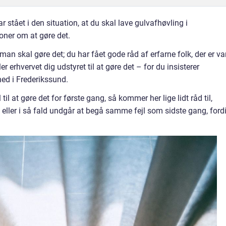
 stået i den situation, at du skal lave gulvafhøvling i
ioner om at gøre det.
 man skal gøre det; du har fået gode råd af erfarne folk, der er va
ler erhvervet dig udstyret til at gøre det – for du insisterer
 ned i Frederikssund.
til at gøre det for første gang, så kommer her lige lidt råd til,
 eller i så fald undgår at begå samme fejl som sidste gang, ford