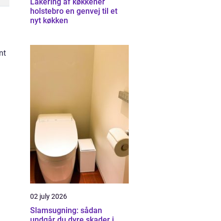
Lakering af køkkener
holstebro en genvej til et
nyt køkken
nt
i
02 july 2026
Slamsugning: sådan
undgår du dyre skader i