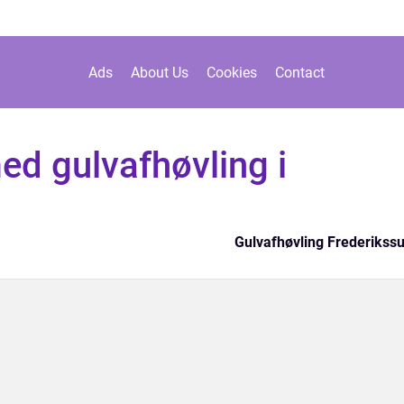
Ads
About Us
Cookies
Contact
ed gulvafhøvling i
Gulvafhøvling Frederikss