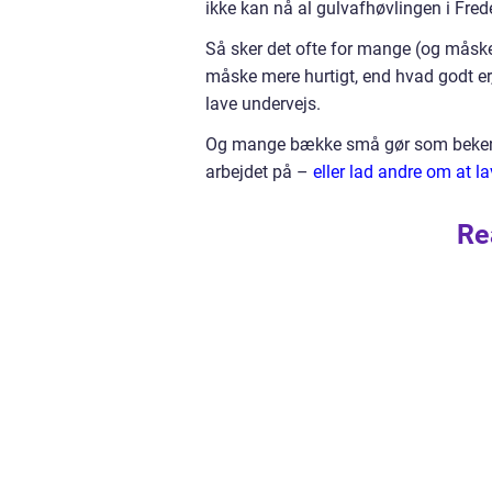
ikke kan nå al gulvafhøvlingen i Fred
Så sker det ofte for mange (og måske 
måske mere hurtigt, end hvad godt er
lave undervejs.
Og mange bække små gør som bekendt e
arbejdet på –
eller lad andre om at l
Re